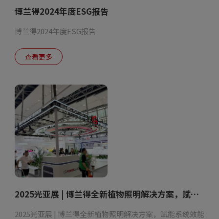
博兰得2024年度ESG报告
博兰得2024年度ESG报告
查看更多
2025光亚展 | 博兰得全新植物照明解决方案，赋能系统效能革命​
2025光亚展 | 博兰得全新植物照明解决方案，赋能系统效能