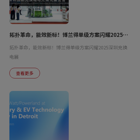
拓扑革命，能效新标！博兰得单级方案闪耀2025深圳充换电展
拓扑革命，能效新标！博兰得单级方案闪耀2025深圳充换
电展
查看更多