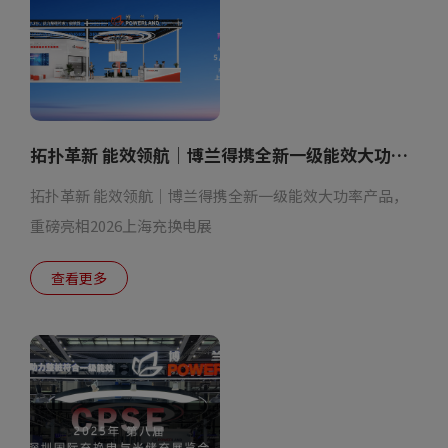
拓扑革新 能效领航｜博兰得携全新一级能效大功率产品，重磅亮相2026上海充换电展
拓扑革新 能效领航｜博兰得携全新一级能效大功率产品，
重磅亮相2026上海充换电展
查看更多