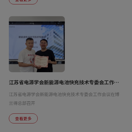
江苏省电源学会新能源电池快充技术专委会工作会议在博兰得总部召开
江苏省电源学会新能源电池快充技术专委会工作会议在博
兰得总部召开
查看更多