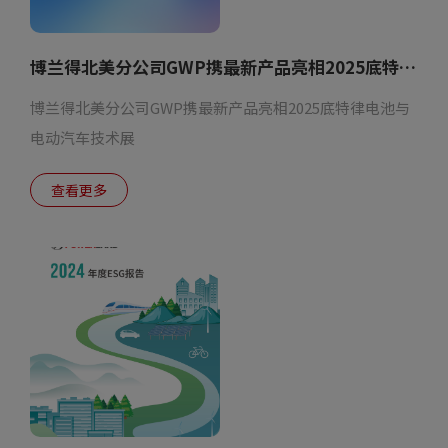
博兰得北美分公司GWP携最新产品亮相2025底特律电池与电动汽车技术展
博兰得北美分公司GWP携最新产品亮相2025底特律电池与
电动汽车技术展
查看更多