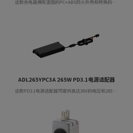
这款充电器拥有坚固的PC+ABS防火外壳和特殊的防火保护内层，充电器可与各种USB-C手机、平板电脑等无缝连接。25W USB-C充电器比其他充电器小20%，重量轻，方便携带。双端口快速充电，一小时内安全加速80%满电，USB+Type-C接口设计支持协议快速充电。
ADL265YPC3A 265W PD3.1电源适配器
这款PD3.1电源适配器可提供高达36V的电压和265V的电源输出，满足市场上几乎所有Type-C设备的充电需求。采用世界领先制造商的尖端架构和组件，确保高性能和卓越的可靠性。