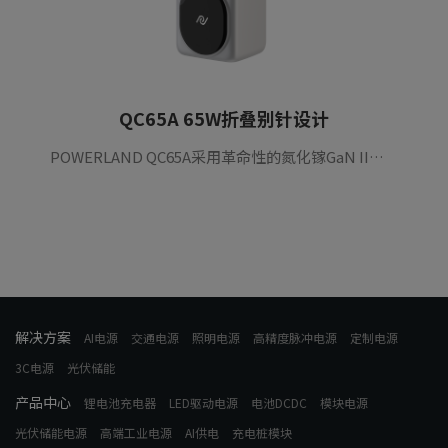
QC65A 65W折叠别针设计
POWERLAND QC65A采用革命性的氮化镓GaN II技术，在超小空间内实现高功率，功率效率为94%，并提供足够的功率为大多数旗舰笔记本电脑高速充电。实施全方位保护和热管理，以保护您的设备，一对一和一对一设计，尺寸紧凑，使其非常适合家庭、办公室和外出时使用。
解决方案
AI电源
交通电源
照明电源
高精度脉冲电源
定制电源
3C电源
光伏储能
产品中心
锂电池充电器
LED驱动电源
电池DCDC
模块电源
光伏储能电源
高端工业电源
AI供电
充电桩模块