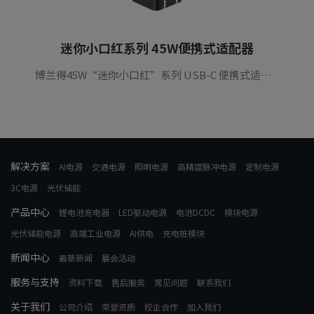
迷你小口红系列 45W便携式适配器
博兰得45W“迷你小口红”系列 USB-C 便携式适配器支持QC4.0和PD3.0协议，具备高效率、高功率密度和高可靠性，适用于手机和其他便携式设备。
解决方案
AI电源
交通电源
照明电源
高精度脉冲电源
定制电源
3C电源
光伏储能
产品中心
锂电池充电器
LED驱动电源
电池DCDC
模块电源
光伏储能电源
高端工业电源
AI供电
充电桩模块
新闻中心
最新新闻
展会活动
服务与支持
资料下载
售后服务
常见问题
联系我们
关于我们
公司介绍
荣誉资质
校企合作
加入我们