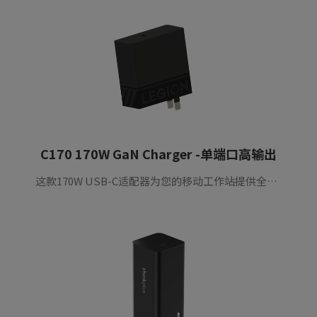
C170 170W GaN Charger -单端口高输出
这款170W USB-C适配器为您的移动工作站提供全功率以及高端游戏笔记本电脑。使用第三代GaN芯片和先进的AHB拓扑结构，结构紧凑，功率超高密度。内置多种保护措施，确保安全耐用充电。