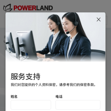
×
Togg
navi
首页
>
产品中心
>
锂电池充电器
>
手机适配器
>
Usmile系列 33W USB-C便携式适配器
服务支持
我们对您提供的个人资料保密，请参考我们的保密条款。
姓名
电话