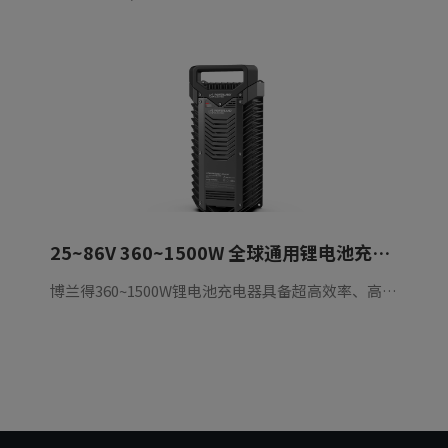
25~86V 360~1500W 全球通用锂电池充电器
博兰得360~1500W锂电池充电器具备超高效率、高可靠性和超长使用寿命等特性，广泛应用于电动车、电动摩托车、电动船等。