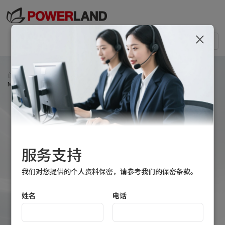
×
Togg
navi
首页
>
产品中心
>
锂电池充电器
>
两轮锂电充电器
>
Mercury系列48V 150~280W锂电池充电器
服务支持
我们对您提供的个人资料保密，请参考我们的保密条款。
姓名
电话