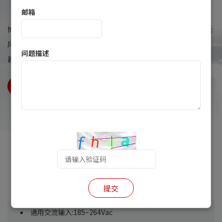
Mercury系列48V 150~280W锂电池充电器
邮箱
博兰得“Mercury”系列48V 150~280W锂电池充电器采用全封闭无
风扇塑壳设计，具备超高效率。低功耗和防水的卓越性能，使充电
问题描述
器拥有高可靠性和超长的使用寿命。该充电器为电动工具，电动自
行车，电动摩托车等应用提供可靠和安全的电源转换。
型号信息下载
产品特征
提交
通用交流输入:185~264Vac