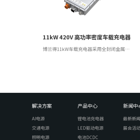
11kW 420V 高功率密度车载充电器
博兰得11kW车载充电器采用全封闭金属外壳设计，兼容单向和三相输入，具备超高功率密度、超高可靠性、高性能热处理和超长使用寿命等特性，广泛应用于电动车、电动巴士、电动艇等。
解决方案
产品中心
新闻中
AI电源
锂电池充电器
最新新
交通电源
LED驱动电源
展会活
照明电源
电池DCDC