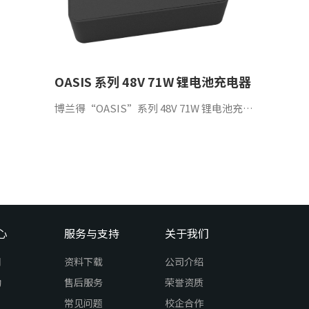
OASIS 系列 48V 71W 锂电池充电器
博兰得“OASIS”系列 48V 71W 锂电池充电器，采 用全封闭无风扇塑料外壳设计，具备高效率、高可 靠性和超长使用寿命等特性，并具备全球安全认证， 该充电器为全球电动工具，广泛应用于电动滑板车。
心
服务与支持
关于我们
闻
资料下载
公司介绍
动
售后服务
荣誉资质
常见问题
校企合作