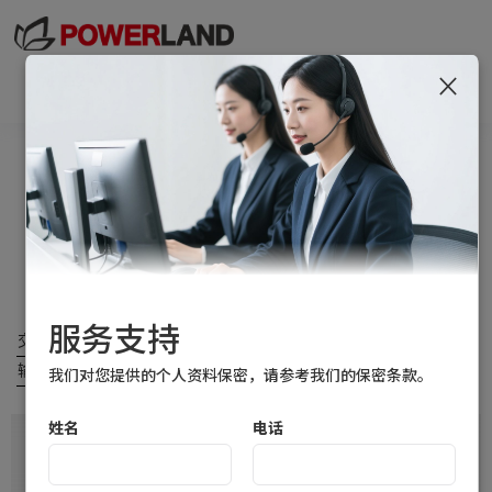
×
Togg
navi
锂电池充电器
两轮锂电充电器
手机适配器
服务支持
交流
输入电压
输出功率
输出电压
输出电流
防水等级
我们对您提供的个人资料保密，请参考我们的保密条款。
姓名
电话