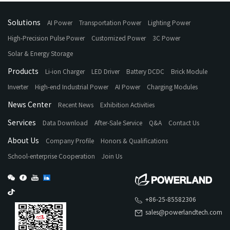
Solutions
AI Power
Transportation Power
Lighting Power
High-Precision Pulse Power
Customized Power
3C Power
Solar & Energy Storage
Products
Li-ion Charger
LED Driver
Battery DCDC
Brick Module
Inverter
High-end Industrial Power
AI Power
Charging Modules
News Center
Recent News
Exhibition Activities
Services
Data Download
After-Sale Service
Q&A
Contact Us
About Us
Company Profile
Honors & Qualifications
School-enterprise Cooperation
Join Us
+86-25-85582306
sales@powerlandtech.com