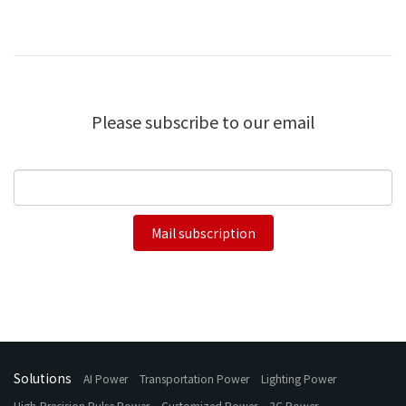
Please subscribe to our email
Mail subscription
Solutions
AI Power
Transportation Power
Lighting Power
High-Precision Pulse Power
Customized Power
3C Power