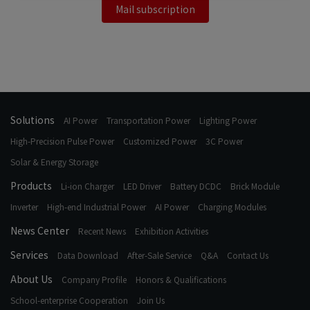
Mail subscription
Solutions
AI Power
Transportation Power
Lighting Power
High-Precision Pulse Power
Customized Power
3C Power
Solar & Energy Storage
Products
Li-ion Charger
LED Driver
Battery DCDC
Brick Module
Inverter
High-end Industrial Power
AI Power
Charging Modules
News Center
Recent News
Exhibition Activities
Services
Data Download
After-Sale Service
Q&A
Contact Us
About Us
Company Profile
Honors & Qualifications
School-enterprise Cooperation
Join Us