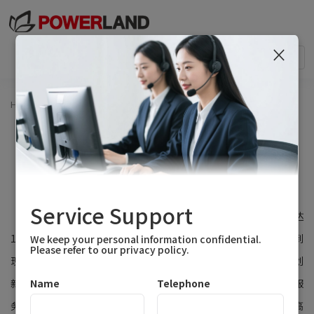
×
Togg
navi
Home
>
News Center
>
2021广州国际照明展
2021广州国际照明展
Time：2023-02-03 17:10:46
Reading Volume：7931
Service Support
广州国际照明展将于2021年8月3-5日在广州举办，展会面积达
18.5万平方米，
2036家
参展企业，预计140,000余名参观者将来到
We keep your personal information confidential.
Please refer to our privacy policy.
现场，包括工程师、承包商、经销商和行业最终用户。
作为技术创
新和产品优势的领先者，Powerland为电力电子提供全方位的服
Name
Telephone
务、产品和解决方案，例如LED驱动器、充电和DCDC解决方案、高