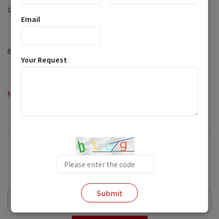
功率密度应用、电源模块、便携式适配器和工业/医疗电源 .
Email
更多信息，请联系
sales@powerlandtech.com
/025-
85582306。
Your Request
Next Page：
美国国际电池展览会
Please subscribe to our email
Submit